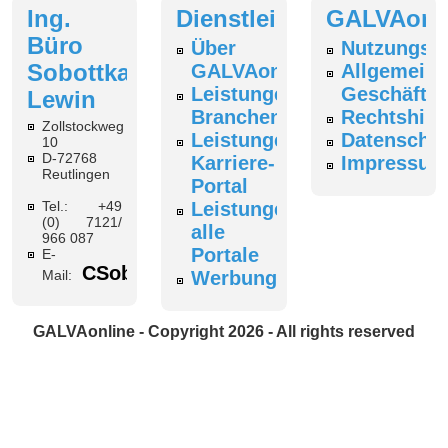
Ing.
Dienstleistungen
GALVAonl
Büro
Über
Nutzungsb
Sobottka-
GALVAonline
Allgemeine
Leistungen
Geschäfts
Lewin
Branchenverzeichnis
Rechtshin
Zollstockweg
Leistungen
Datenschut
10
D-72768
Karriere-
Impressum
Reutlingen
Portal
Tel.: +49
Leistungen
(0) 7121/
alle
966 087
Portale
E-
CSobottka@galvaonline.de
Mail:
Werbung
GALVAonline - Copyright 2026 - All rights reserved