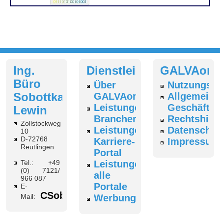
Ing.
Dienstleistungen
GALVAonl
Büro
Über
Nutzungsb
Sobottka-
GALVAonline
Allgemeine
Leistungen
Geschäfts
Lewin
Branchenverzeichnis
Rechtshin
Zollstockweg
Leistungen
Datenschut
10
D-72768
Karriere-
Impressum
Reutlingen
Portal
Tel.: +49
Leistungen
(0) 7121/
alle
966 087
Portale
E-
CSobottka@galvaonline.de
Mail:
Werbung