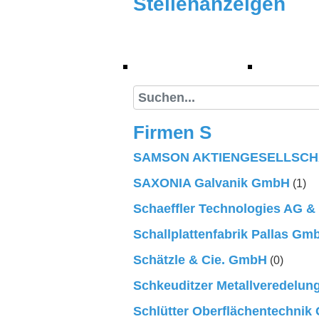
Stellenanzeigen
(current)
Stellenanzeigen
Suche
Firmen S
SAMSON AKTIENGESELLSCH
SAXONIA Galvanik GmbH
(1)
Schaeffler Technologies AG &
Schallplattenfabrik Pallas Gm
Schätzle & Cie. GmbH
(0)
Schkeuditzer Metallveredelu
Schlütter Oberflächentechni