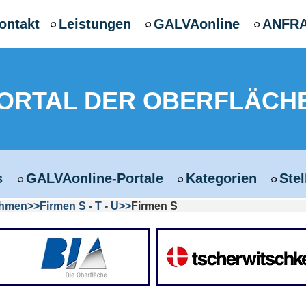
ontakt
Leistungen
GALVAonline
ANFR
PORTAL DER OBERFLÄCH
s
GALVAonline-Portale
Kategorien
Ste
ehmen
Firmen S - T - U
Firmen S