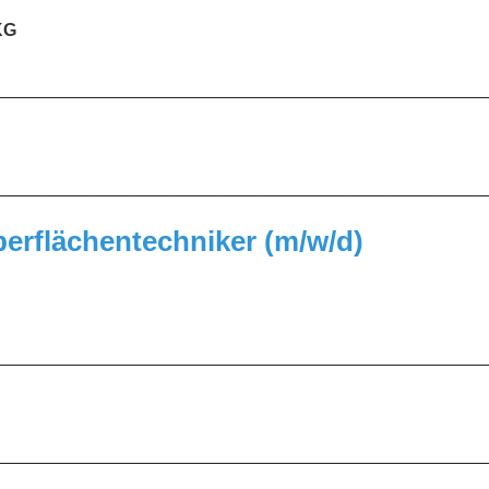
KG
_________________________________________________
_________________________________________________
berflächentechniker (m/w/d)
_________________________________________________
_________________________________________________