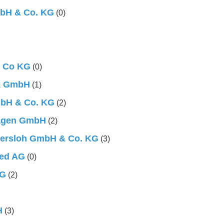
bH & Co. KG
(0)
& Co KG
(0)
ik GmbH
(1)
mbH & Co. KG
(2)
lagen GmbH
(2)
tersloh GmbH & Co. KG
(3)
ied AG
(0)
AG
(2)
H
(3)