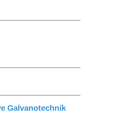
______________________________
______________________________
______________________________
ve Galvanotechnik