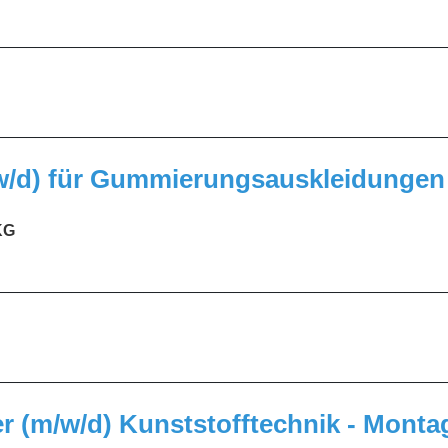
_________________________________________________
_________________________________________________
/w/d) für Gummierungsauskleidungen
KG
_________________________________________________
_________________________________________________
r (m/w/d) Kunststofftechnik - Monta