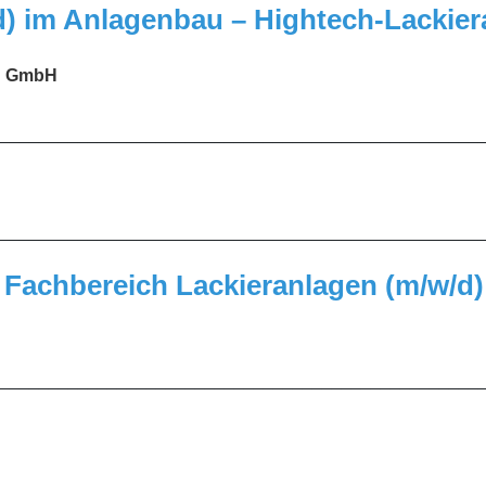
w/d) im Anlagenbau – Hightech-Lackie
en GmbH
_________________________________________________
_________________________________________________
 Fachbereich Lackieranlagen (m/w/d)
_________________________________________________
_________________________________________________