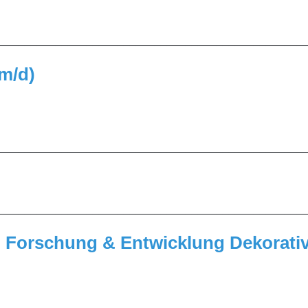
_________________________________________________
/m/d)
_________________________________________________
_________________________________________________
h Forschung & Entwicklung Dekorati