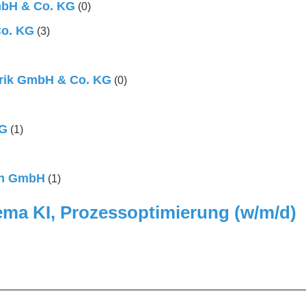
bH & Co. KG
(0)
Co. KG
(3)
brik GmbH & Co. KG
(0)
AG
(1)
ch GmbH
(1)
ema KI, Prozessoptimierung (w/m/d)
_________________________________________________