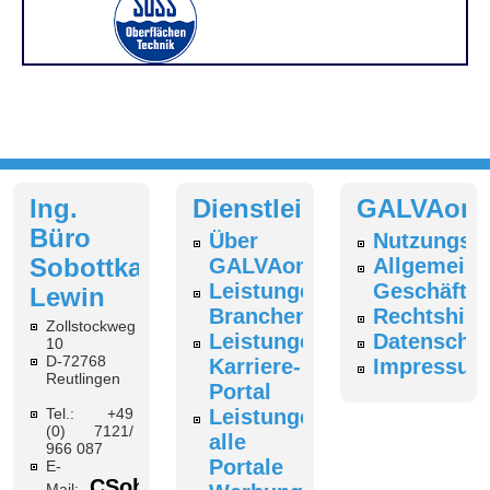
Ing.
Dienstleistungen
GALVAonl
Büro
Über
Nutzungsb
Sobottka-
GALVAonline
Allgemeine
Leistungen
Geschäfts
Lewin
Branchenverzeichnis
Rechtshin
Zollstockweg
Leistungen
Datenschut
10
D-72768
Karriere-
Impressum
Reutlingen
Portal
Tel.: +49
Leistungen
(0) 7121/
alle
966 087
Portale
E-
CSobottka@galvaonline.de
Mail: