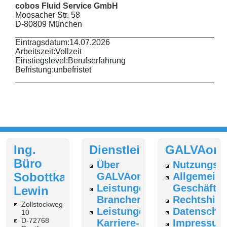
cobos Fluid Service GmbH
Moosacher Str. 58
D-80809 München
______________________________________________
Eintragsdatum:
14.07.2026
Arbeitszeit:
Vollzeit
Einstiegslevel:
Berufserfahrung
Befristung:
unbefristet
______________________________________________
Ing.
Dienstleistungen
GALVAonl
Büro
Über
Nutzungsb
Sobottka-
GALVAonline
Allgemeine
Leistungen
Geschäfts
Lewin
Branchenverzeichnis
Rechtshin
Zollstockweg
Leistungen
Datenschut
10
D-72768
Karriere-
Impressum