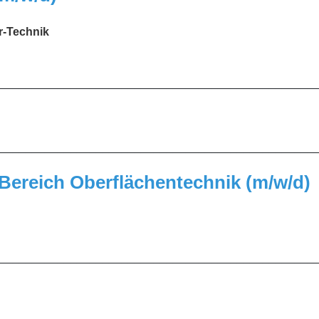
r-Technik
_________________________________________________
_________________________________________________
Bereich Oberflächentechnik (m/w/d)
_________________________________________________