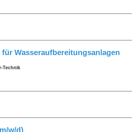
_________________________________________________
_________________________________________________
) für Wasseraufbereitungsanlagen
r-Technik
_________________________________________________
_________________________________________________
(m/w/d)