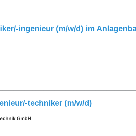
_________________________________________________
ker/-ingenieur (m/w/d) im Anlagenb
_________________________________________________
_________________________________________________
nieur/-techniker (m/w/d)
technik GmbH
_________________________________________________