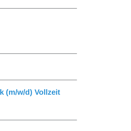
______________________________
______________________________
______________________________
 (m/w/d) Vollzeit
______________________________