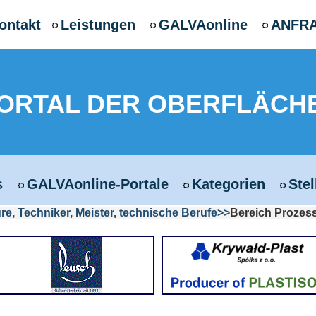
ontakt
Leistungen
GALVAonline
ANFR
PORTAL DER OBERFLÄCH
s
GALVAonline-Portale
Kategorien
Ste
re, Techniker, Meister, technische Berufe
Bereich Prozess