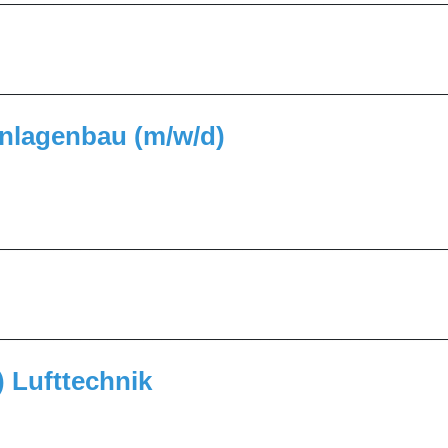
_________________________________________________
 Anlagenbau (m/w/d)
_________________________________________________
_________________________________________________
 Lufttechnik