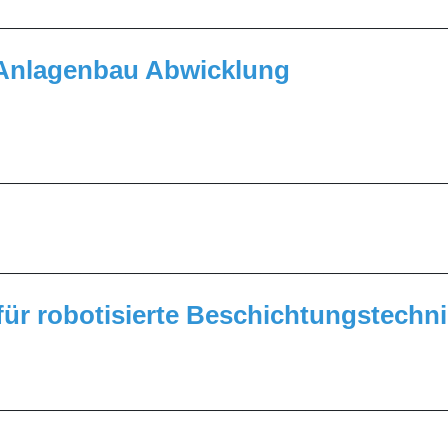
_________________________________________________
) Anlagenbau Abwicklung
_________________________________________________
_________________________________________________
ür robotisierte Beschichtungstechnik
_________________________________________________