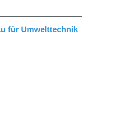
______________________________
au für Umwelttechnik
______________________________
______________________________
______________________________