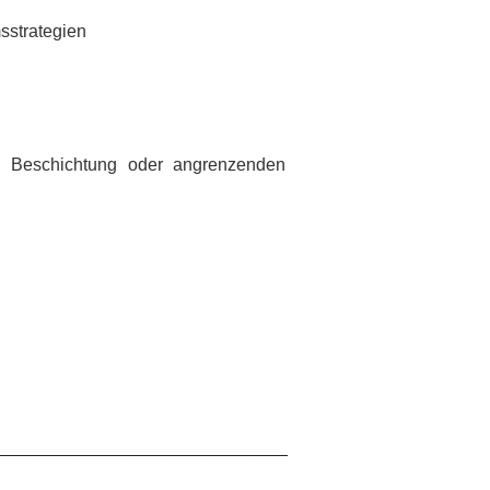
sstrategien
k, Beschichtung oder angrenzenden
______________________________