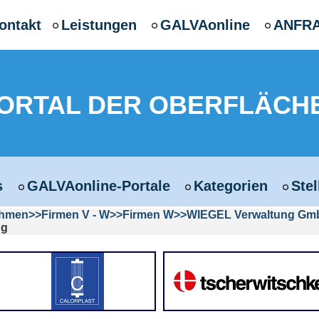
ontakt
Leistungen
GALVAonline
ANFR
PORTAL DER OBERFLÄCH
s
GALVAonline-Portale
Kategorien
Ste
ehmen
Firmen V - W
Firmen W
WIEGEL Verwaltung Gm
ng