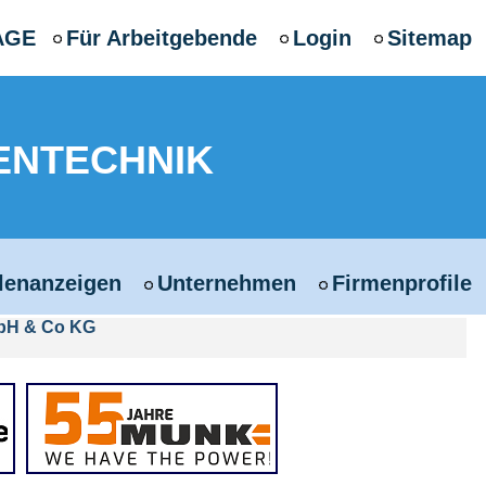
AGE
Für Arbeitgebende
Login
Sitemap
ENTECHNIK
llenanzeigen
Unternehmen
Firmenprofile
bH & Co KG