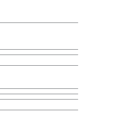
______________________________
______________________________
______________________________
______________________________
______________________________
______________________________
______________________________
______________________________