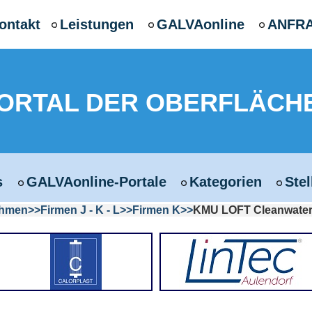
ontakt
Leistungen
GALVAonline
ANFR
PORTAL DER OBERFLÄCH
s
GALVAonline-Portale
Kategorien
Ste
ehmen
Firmen J - K - L
Firmen K
KMU LOFT Cleanwate