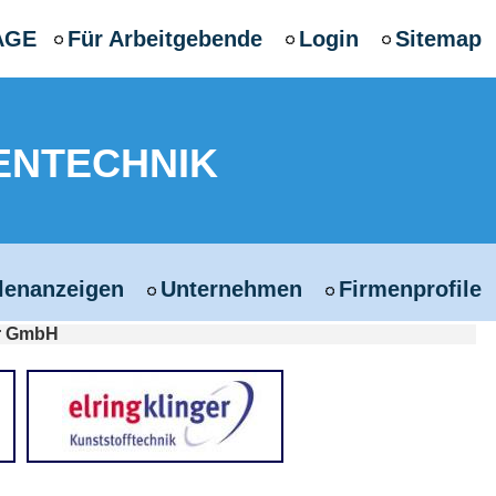
AGE
Für Arbeitgebende
Login
Sitemap
ENTECHNIK
llenanzeigen
Unternehmen
Firmenprofile
r GmbH