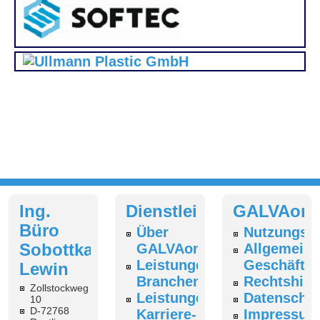
Ing.
Dienstleistungen
GALVAonl
Büro
Über
Nutzungsb
Sobottka-
GALVAonline
Allgemeine
Leistungen
Geschäfts
Lewin
Branchenverzeichnis
Rechtshin
Zollstockweg
Leistungen
Datenschut
10
D-72768
Karriere-
Impressum